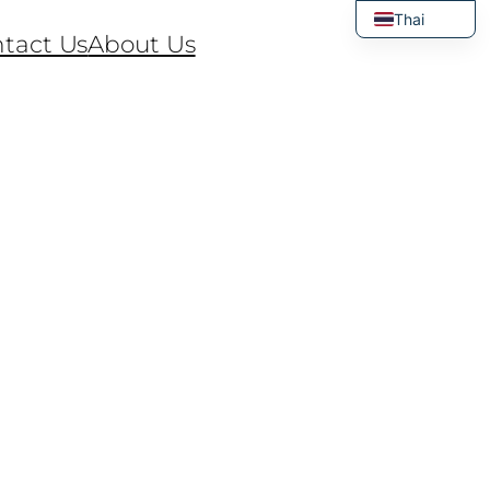
Thai
tact Us
About Us
English