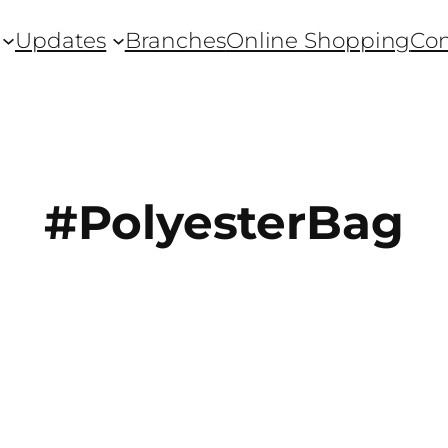
Updates
Branches
Online Shopping
Con
#PolyesterBag