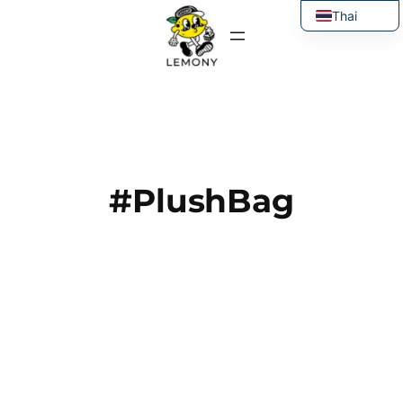
ข้าม
Thai
ไป
English
ยัง
เนื้อหา
#PlushBag