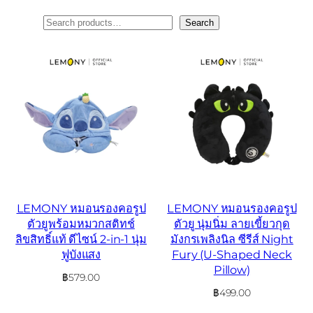
ค้นหา
Search
LEMONY หมอนรองคอรูป
LEMONY หมอนรองคอรูป
ตัวยูพร้อมหมวกสติทช์
ตัวยู นุ่มนิ่ม ลายเขี้ยวกุด
ลิขสิทธิ์แท้ ดีไซน์ 2-in-1 นุ่ม
มังกรเพลิงนิล ซีรีส์ Night
ฟูบังแสง
Fury (U-Shaped Neck
Pillow)
฿
579.00
฿
499.00