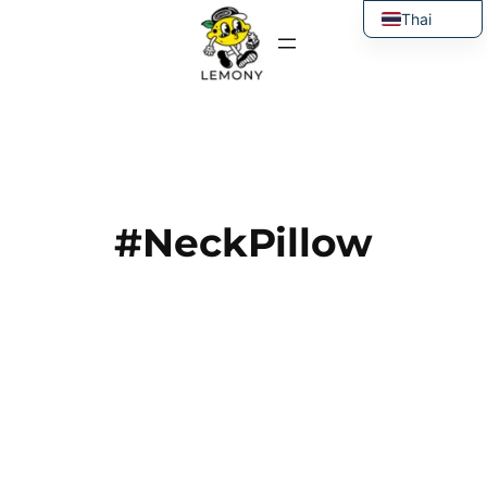
ข้าม
Thai
ไป
English
ยัง
เนื้อหา
#NeckPillow