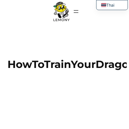
ข้าม
Thai
ไป
English
ยัง
เนื้อหา
HowToTrainYourDrag