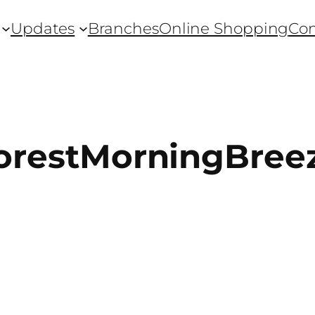
Updates
Branches
Online Shopping
Con
orestMorningBree