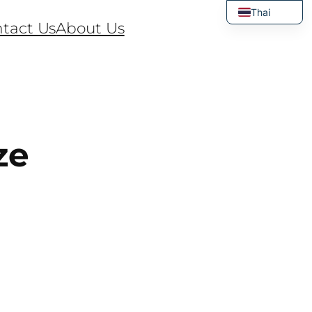
Thai
tact Us
About Us
English
ze