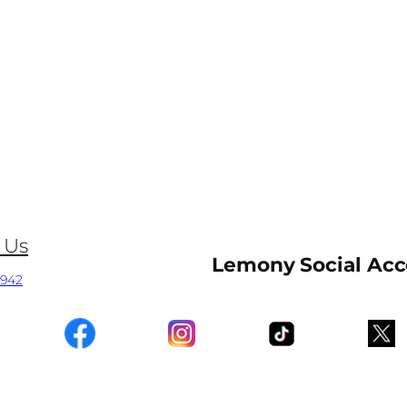
 Us
Lemony Social Ac
0942