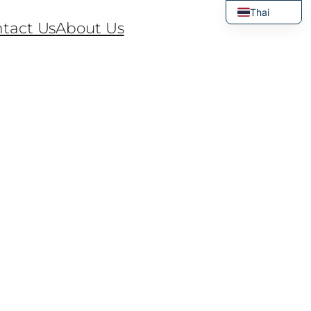
Thai
tact Us
About Us
English