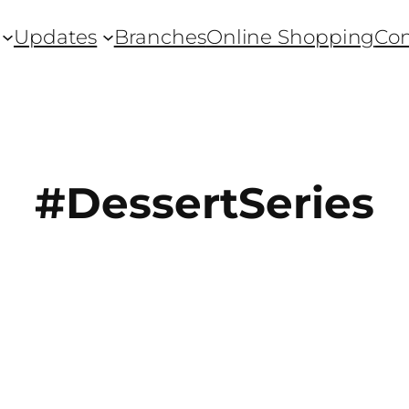
Updates
Branches
Online Shopping
Con
#DessertSeries