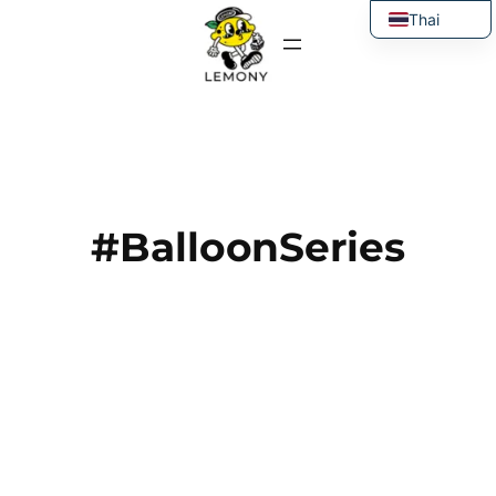
ข้าม
Thai
ไป
English
ยัง
เนื้อหา
#BalloonSeries