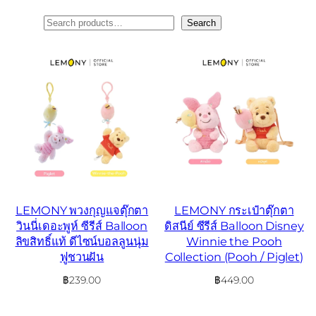
ค้นหา
Search
LEMONY พวงกุญแจตุ๊กตา
LEMONY กระเป๋าตุ๊กตา
วินนี่เดอะพูห์ ซีรีส์ Balloon
ดิสนีย์ ซีรีส์ Balloon Disney
ลิขสิทธิ์แท้ ดีไซน์บอลลูนนุ่ม
Winnie the Pooh
ฟูชวนฝัน
Collection (Pooh / Piglet)
฿
239.00
฿
449.00