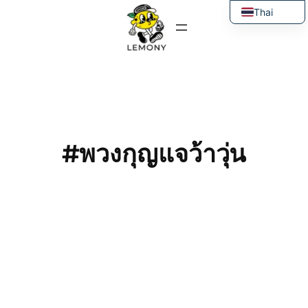
ข้าม
Thai
ไป
English
ยัง
เนื้อหา
#พวงกุญแจว้าวุ่น