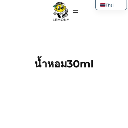
ข้าม
Thai
ไป
English
ยัง
เนื้อหา
น้ำหอม30ml