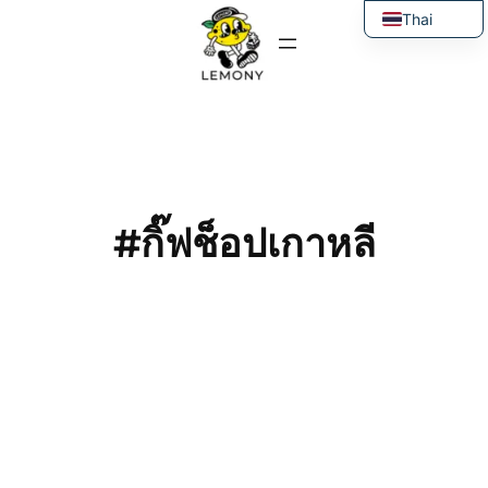
ข้าม
Thai
ไป
English
ยัง
เนื้อหา
#กิ๊ฟช็อปเกาหลี