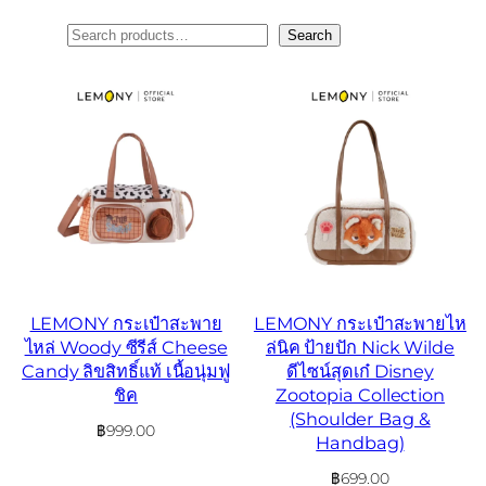
ค้นหา
Search
LEMONY กระเป๋าสะพาย
LEMONY กระเป๋าสะพายไห
ไหล่ Woody ซีรีส์ Cheese
ล่นิค ป้ายปัก Nick Wilde
Candy ลิขสิทธิ์แท้ เนื้อนุ่มฟู
ดีไซน์สุดเก๋ Disney
ชิค
Zootopia Collection
(Shoulder Bag &
฿
999.00
Handbag)
฿
699.00