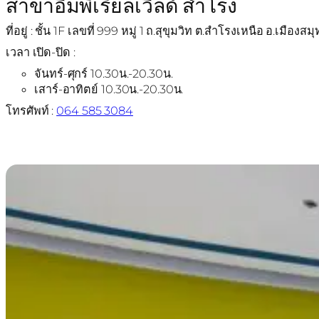
สาขาอิมพีเรียลเวิลด์ สําโรง
ที่อยู่ : ชั้น 1F เลขที่ 999 หมู่ 1 ถ.สุขุมวิท ต.สำโรงเหนือ อ.เม
เวลา เปิด-ปิด :
จันทร์-ศุกร์ 10.30น.-20.30น.
เสาร์-อาทิตย์ 10.30น.-20.30น.
โทรศัพท์ :
064 585 3084