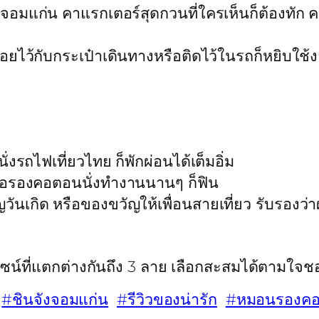
จังจอมแก่น คาแรกเตอร์สุดกวนที่ใครเห็นก็ต้องทั
ยไว้กับกระเป๋าเดินทางหรือติดไว้ในรถก็หยิบใช้ง
่งรถไฟเที่ยวไทย ก็พักผ่อนได้เต็มอิ่ม
หรือรองคอตอนนั่งทำงานนานๆ ก็ฟิน
ันเกิด หรือของขวัญให้เพื่อนสายเที่ยว รับรองว่า
ไซน์ที่แตกต่างกันถึง 3 ลาย เลือกสะสมได้ตามใจช
#ชินจังจอมแก่น
#รีวิวของน่ารัก
#หมอนรองคอช