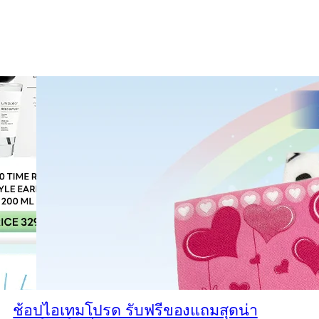
ช้อปไอเทมโปรด รับฟรีของแถมสุดน่า