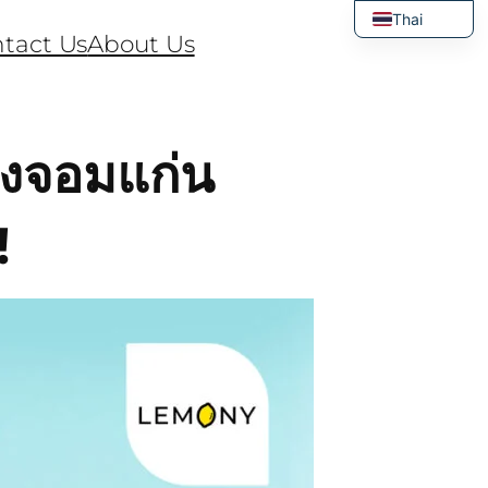
Thai
tact Us
About Us
English
ังจอมแก่น
!